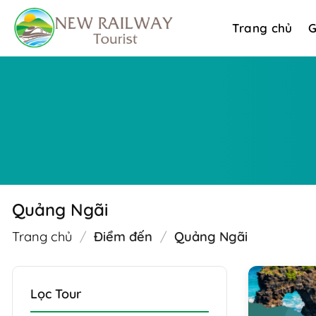
Bỏ
qua
Trang chủ
G
nội
dung
Quảng Ngãi
Trang chủ
/
Điểm đến
/
Quảng Ngãi
Lọc Tour