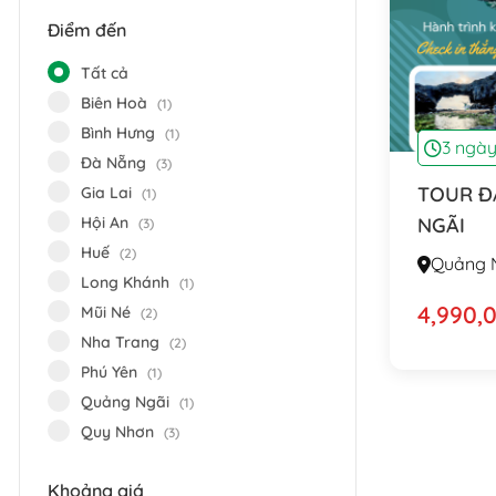
Điểm đến
Tất cả
Biên Hoà
(1)
Bình Hưng
(1)
3 ngà
Đà Nẵng
(3)
TOUR Đ
Gia Lai
(1)
Hội An
NGÃI
(3)
Huế
(2)
Quảng 
Long Khánh
(1)
4,990,
Mũi Né
(2)
Nha Trang
(2)
Phú Yên
(1)
Quảng Ngãi
(1)
Quy Nhơn
(3)
Khoảng giá