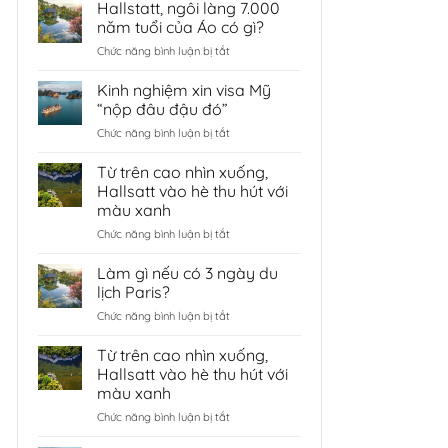
Hallstatt, ngôi làng 7.000
năm tuổi của Áo có gì?
ở
Chức năng bình luận bị tắt
Hallstatt,
ngôi
Kinh nghiệm xin visa Mỹ
làng
“nộp đâu đậu đó”
7.000
ở
Chức năng bình luận bị tắt
năm
Kinh
tuổi
nghiệm
Từ trên cao nhìn xuống,
của
xin
Áo
Hallsatt vào hè thu hút với
visa
có
màu xanh
Mỹ
gì?
ở
Chức năng bình luận bị tắt
“nộp
Từ
đâu
trên
đậu
Làm gì nếu có 3 ngày du
cao
đó”
lịch Paris?
nhìn
ở
Chức năng bình luận bị tắt
xuống,
Làm
Hallsatt
gì
Từ trên cao nhìn xuống,
vào
nếu
hè
Hallsatt vào hè thu hút với
có
thu
màu xanh
3
hút
ở
Chức năng bình luận bị tắt
ngày
với
Từ
du
màu