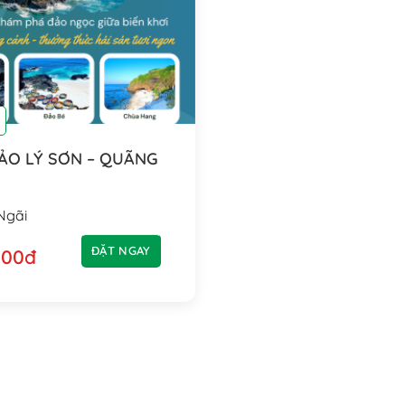
y
ẢO LÝ SƠN – QUÃNG
Ngãi
ĐẶT NGAY
000đ