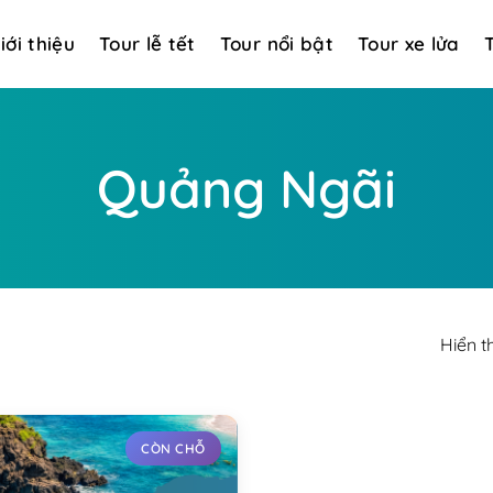
iới thiệu
Tour lễ tết
Tour nổi bật
Tour xe lửa
Quảng Ngãi
Hiển t
CÒN CHỖ