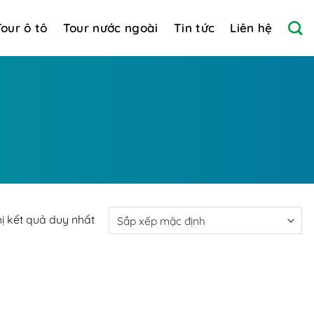
Tour ô tô
Tour nước ngoài
Tin tức
Liên hệ
hị kết quả duy nhất