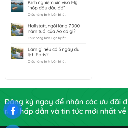
trên
lịch
Kinh nghiệm xin visa Mỹ
xanh
cao
Paris?
“nộp đâu đậu đó”
nhìn
ở
Chức năng bình luận bị tắt
xuống,
Kinh
Hallsatt
nghiệm
Hallstatt, ngôi làng 7.000
vào
xin
hè
năm tuổi của Áo có gì?
visa
thu
ở
Chức năng bình luận bị tắt
Mỹ
hút
Hallstatt,
“nộp
với
ngôi
Làm gì nếu có 3 ngày du
đâu
màu
làng
đậu
lịch Paris?
xanh
7.000
đó”
ở
Chức năng bình luận bị tắt
năm
Làm
tuổi
gì
của
nếu
Áo
có
có
3
gì?
ngày
du
Đăng ký ngay để nhận các ưu đãi đ
lịch
Paris?
mãi hấp dẫn và tin tức mới nhất về 